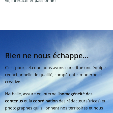
vif,
interactif
et
passionné
!
Rien ne nous échappe...
C’est pour cela que nous avons constitué une équipe
rédactionnelle de qualité, compétente, moderne et
créative.
Nathalie, assure en interne
l’homogénéité des
contenus
et la
coordination
des rédacteurs(trices) et
photographes qui sillonnent nos territoires et nous