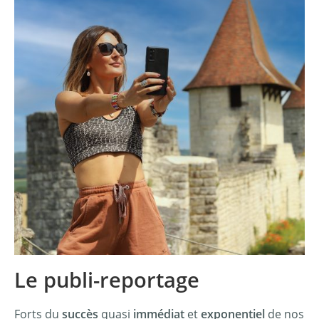
Le publi-reportage
Forts du
succès
quasi
immédiat
et
exponentiel
de nos