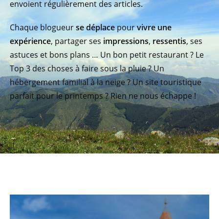
envoient régulièrement des articles.
Chaque blogueur
se déplace
pour
vivre une
expérience
, partager ses
impressions
,
ressentis
, ses
astuces et bons plans … Un bon petit restaurant ? Le
Top 3 des choses à faire sous la pluie ? Un
hébergement familial à la neige ? Un site touristique
parfait pour le printemps ? Rien ne nous échappe !